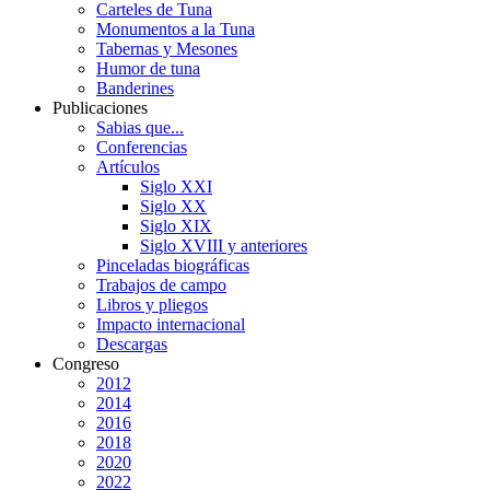
Carteles de Tuna
Monumentos a la Tuna
Tabernas y Mesones
Humor de tuna
Banderines
Publicaciones
Sabias que...
Conferencias
Artículos
Siglo XXI
Siglo XX
Siglo XIX
Siglo XVIII y anteriores
Pinceladas biográficas
Trabajos de campo
Libros y pliegos
Impacto internacional
Descargas
Congreso
2012
2014
2016
2018
2020
2022