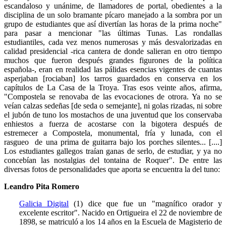
escandaloso y unánime, de llamadores de portal, obedientes a la
disciplina de un solo bramante pícaro manejado a la sombra por un
grupo de estudiantes que así divertían las horas de la prima noche"
para pasar a mencionar "las últimas Tunas. Las rondallas
estudiantiles, cada vez menos numerosas y más desvalorizadas en
calidad presidencial -rica cantera de donde salieran en otro tiempo
muchos que fueron después grandes figurones de la política
española-, eran en realidad las pálidas esencias vigentes de cuantas
asperjaban [rociaban] los tarros guardados en conserva en los
capítulos de La Casa de la Troya. Tras esos veinte años, afirma,
"Compostela se renovaba de las evocaciones de otrora. Ya no se
veían calzas sedeñas [de seda o semejante], ni golas rizadas, ni sobre
el jubón de tuno los mostachos de una juventud que los conservaba
enhiestos a fuerza de acostarse con la bigotera después de
estremecer a Compostela, monumental, fría y lunada, con el
rasgueo de una prima de guitarra bajo los porches silentes... [....]
Los estudiantes gallegos traían ganas de serlo, de estudiar, y ya no
concebían las nostalgias del tontaina de Roquer". De entre las
diversas fotos de personalidades que aporta se encuentra la del tuno:
Leandro Pita Romero
Galicia Digital
(1) dice que fue un "magnífico orador y
excelente escritor". Nacido en Ortigueira el 22 de noviembre de
1898, se matriculó a los 14 años en la Escuela de Magisterio de