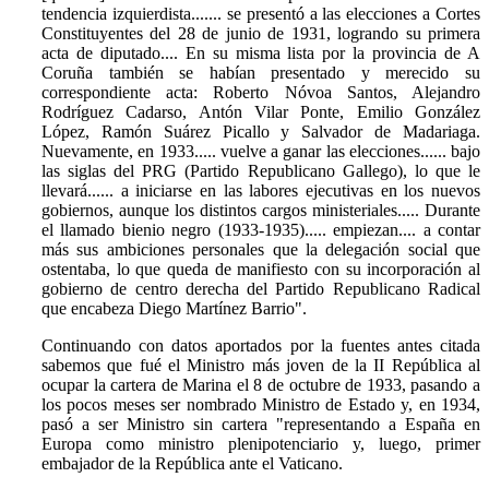
tendencia izquierdista....... se presentó a las elecciones a Cortes
Constituyentes del 28 de junio de 1931, logrando su primera
acta de diputado.... En su misma lista por la provincia de A
Coruña también se habían presentado y merecido su
correspondiente acta: Roberto Nóvoa Santos, Alejandro
Rodríguez Cadarso, Antón Vilar Ponte, Emilio González
López, Ramón Suárez Picallo y Salvador de Madariaga.
Nuevamente, en 1933..... vuelve a ganar las elecciones...... bajo
las siglas del PRG (Partido Republicano Gallego), lo que le
llevará...... a iniciarse en las labores ejecutivas en los nuevos
gobiernos, aunque los distintos cargos ministeriales..... Durante
el llamado bienio negro (1933-1935)..... empiezan.... a contar
más sus ambiciones personales que la delegación social que
ostentaba, lo que queda de manifiesto con su incorporación al
gobierno de centro derecha del Partido Republicano Radical
que encabeza Diego Martínez Barrio".
Continuando con datos aportados por la fuentes antes citada
sabemos que fué el Ministro más joven de la II República al
ocupar la cartera de Marina el 8 de octubre de 1933, pasando a
los pocos meses ser nombrado Ministro de Estado y, en 1934,
pasó a ser Ministro sin cartera "representando a España en
Europa como ministro plenipotenciario y, luego, primer
embajador de la República ante el Vaticano.