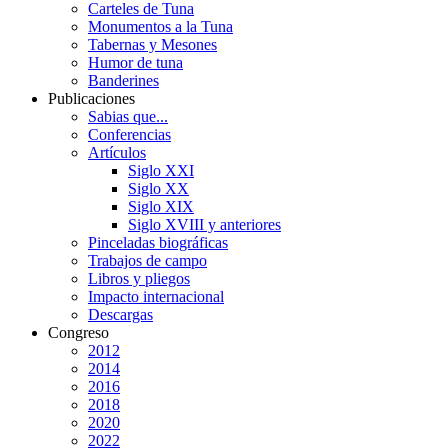
Carteles de Tuna
Monumentos a la Tuna
Tabernas y Mesones
Humor de tuna
Banderines
Publicaciones
Sabias que...
Conferencias
Artículos
Siglo XXI
Siglo XX
Siglo XIX
Siglo XVIII y anteriores
Pinceladas biográficas
Trabajos de campo
Libros y pliegos
Impacto internacional
Descargas
Congreso
2012
2014
2016
2018
2020
2022