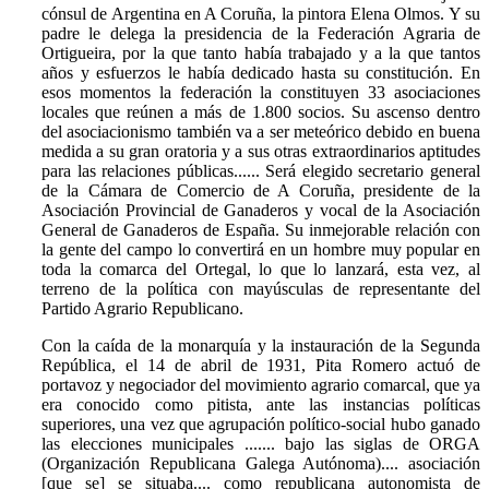
cónsul de Argentina en A Coruña, la pintora Elena Olmos. Y su
padre le delega la presidencia de la Federación Agraria de
Ortigueira, por la que tanto había trabajado y a la que tantos
años y esfuerzos le había dedicado hasta su constitución. En
esos momentos la federación la constituyen 33 asociaciones
locales que reúnen a más de 1.800 socios. Su ascenso dentro
del asociacionismo también va a ser meteórico debido en buena
medida a su gran oratoria y a sus otras extraordinarios aptitudes
para las relaciones públicas...... Será elegido secretario general
de la Cámara de Comercio de A Coruña, presidente de la
Asociación Provincial de Ganaderos y vocal de la Asociación
General de Ganaderos de España. Su inmejorable relación con
la gente del campo lo convertirá en un hombre muy popular en
toda la comarca del Ortegal, lo que lo lanzará, esta vez, al
terreno de la política con mayúsculas de representante del
Partido Agrario Republicano.
Con la caída de la monarquía y la instauración de la Segunda
República, el 14 de abril de 1931, Pita Romero actuó de
portavoz y negociador del movimiento agrario comarcal, que ya
era conocido como pitista, ante las instancias políticas
superiores, una vez que agrupación político-social hubo ganado
las elecciones municipales ....... bajo las siglas de ORGA
(Organización Republicana Galega Autónoma).... asociación
[que se] se situaba.... como republicana autonomista de