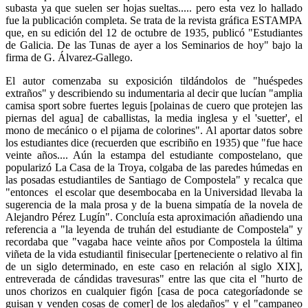
subasta ya que suelen ser hojas sueltas..... pero esta vez lo hallado
fue la publicación completa. Se trata de la revista gráfica ESTAMPA
que, en su edición del 12 de octubre de 1935, publicó "Estudiantes
de Galicia. De las Tunas de ayer a los Seminarios de hoy" bajo la
firma de G. Álvarez-Gallego.
El autor comenzaba su exposición tildándolos de "huéspedes
extraños" y describiendo su indumentaria al decir que lucían "amplia
camisa sport sobre fuertes leguis [polainas de cuero que protejen las
piernas del agua] de caballistas, la media inglesa y el 'suetter', el
mono de mecánico o el pijama de colorines". Al aportar datos sobre
los estudiantes dice (recuerden que escribiño en 1935) que "fue hace
veinte años.... Aún la estampa del estudiante compostelano, que
popularizó La Casa de la Troya, colgaba de las paredes húmedas en
las posadas estudiantiles de Santiago de Compostela" y recalca que
"entonces el escolar que desembocaba en la Universidad llevaba la
sugerencia de la mala prosa y de la buena simpatía de la novela de
Alejandro Pérez Lugín". Concluía esta aproximación añadiendo una
referencia a "la leyenda de truhán del estudiante de Compostela" y
recordaba que "vagaba hace veinte años por Compostela la última
viñeta de la vida estudiantil finisecular [perteneciente o relativo al fin
de un siglo determinado, en este caso en relación al siglo XIX],
entreverada de cándidas travesuras" entre las que cita el "hurto de
unos chorizos en cualquier figón [casa de poca categoríadonde se
guisan y venden cosas de comer] de los aledaños" y el "campaneo