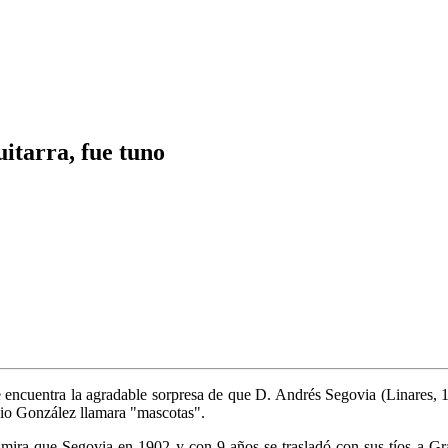
uitarra, fue tuno
) se encuentra la agradable sorpresa de que D. Andrés Segovia (Linares,
ncio González llamara "mascotas".
ira que Segovia en 1902 y con 9 años se trasladó con sus tíos a G