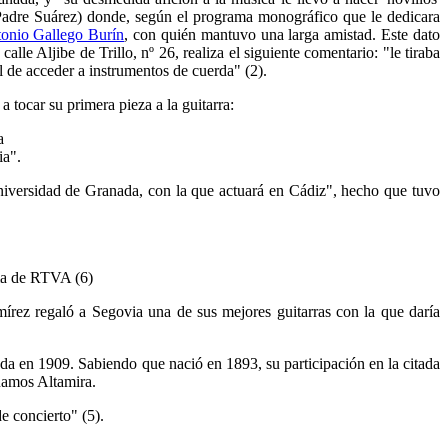
 Padre
Suárez) donde, según el programa monográfico que le dedicara
onio Gallego Burín
, con quién mantuvo una larga amistad. Este dato
alle Aljibe de Trillo, nº 26, realiza el siguiente comentario: "le tiraba
al de acceder a instrumentos de cuerda" (2).
 tocar su primera pieza a la guitarra:
a
ia".
Universidad de Granada, con la que actuará en Cádiz", hecho que tuvo
ama de RTVA (6)
rez regaló a Segovia una de sus mejores guitarras con la que daría
ada en 1909. Sabiendo que nació en 1893, su participación en la citada
 Ramos Altamira.
e concierto" (5).