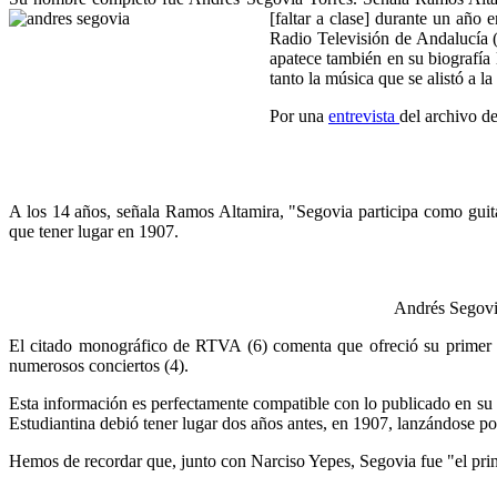
[faltar a clase] durante un año
Radio Televisión de Andalucía (
apatece también en s
u biografía 
tanto la música que se alistó a l
Por una
entrevista
del archivo d
A los 14 años, s
eñala Ramos Altamira, "Segovia
participa como guita
que tener lugar en 1907.
Andrés Segovia
El citado monográfico de RTVA (6) comenta que ofreció su primer c
numerosos conciertos (4).
Esta información es perfectamente compatible con lo publicado en su b
Estudiantina debió tener lugar dos años antes, en 1907, lanzándose p
Hemos de recordar que, junto con Narciso Yepes, Segovia fue "el prin