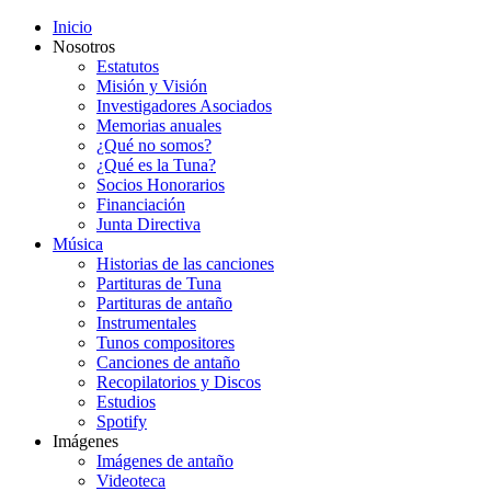
Inicio
Nosotros
Estatutos
Misión y Visión
Investigadores Asociados
Memorias anuales
¿Qué no somos?
¿Qué es la Tuna?
Socios Honorarios
Financiación
Junta Directiva
Música
Historias de las canciones
Partituras de Tuna
Partituras de antaño
Instrumentales
Tunos compositores
Canciones de antaño
Recopilatorios y Discos
Estudios
Spotify
Imágenes
Imágenes de antaño
Videoteca