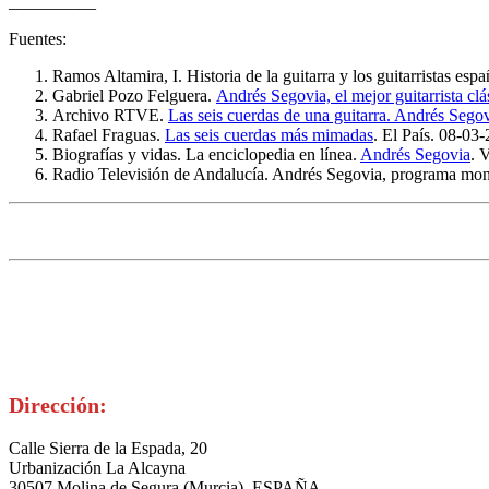
__________
Fuentes:
Ramos Altamira, I. Historia de la guitarra y los guitarristas e
Gabriel Pozo Felguera.
Andrés Segovia, el mejor guitarrista clás
Archivo RTVE.
Las seis cuerdas de una guitarra. Andrés Sego
Rafael Fraguas.
Las seis cuerdas más mimadas
. El País. 08-03
Biografías y vidas. La enciclopedia en línea.
Andrés Segovia
. 
Radio Televisión de Andalucía. Andrés Segovia, programa mo
Dirección:
Calle Sierra de la Espada, 20
Urbanización La Alcayna
30507 Molina de Segura (Murcia) ESPAÑA