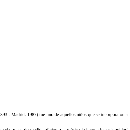
 1893 - Madrid, 1987) fue uno de aquellos niños que se incorporaron a
ranada, y
"su desmedida afición a la música le llevó a hacer 'novillos'