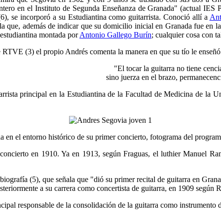
 entero en el Instituto de Segunda Enseñanza de Granada" (actual IES
6), se incorporó a su Estudiantina como guitarrista. Conoció allí a
Ant
la que, además de indicar que su domicilio inicial en Granada fue en la c
a estudiantina montada por
Antonio Gallego Burín
; cualquier cosa con t
e RTVE (3) el propio Andrés comenta la manera en que su tío le enseñó a
"El tocar la guitarra no tiene cenci
sino juerza en el brazo, permanecenc
rrista principal en la Estudiantina de la Facultad de Medicina de la 
 en el entorno histórico de su primer concierto, fotograma del progr
oncierto en 1910. Ya en 1913, según Fraguas, el luthier Manuel Ramí
iografía (5), que señala que "dió su primer recital de guitarra en Gran
osteriormente a su carrera como concertista de guitarra, en 1909 según
cipal responsable de la consolidación de la guitarra como instrumento d