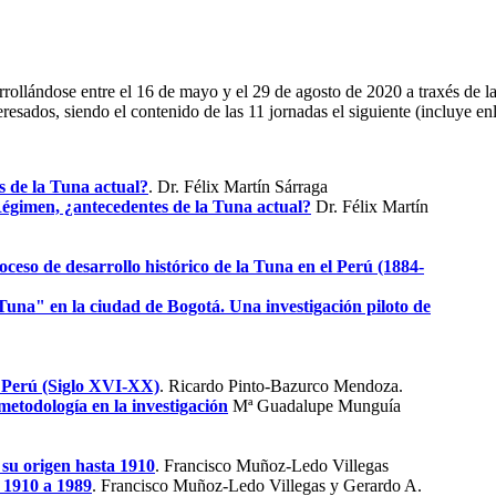
arrollándose entre el 16 de mayo y el 29 de agosto de 2020 a traxés de
eresados, siendo el contenido de las 11 jornadas el siguiente (incluye en
s de la Tuna actual?
. Dr. Félix Martín Sárraga
 Régimen, ¿antecedentes de la Tuna actual?
Dr. Félix Martín
oceso de desarrollo histórico de la Tuna en el Perú (1884-
"Tuna" en la ciudad de Bogotá.
Una invest
igación piloto de
el Perú (Siglo XVI-XX)
. Ricardo Pinto-Bazurco Mendoza.
a metodología en la investigación
Mª Guadalupe Munguía
 su origen hasta 1910
. Francisco Muñoz-Ledo Villegas
 1910 a 1989
. Francisco Muñoz-Ledo Villegas y Gerardo A.