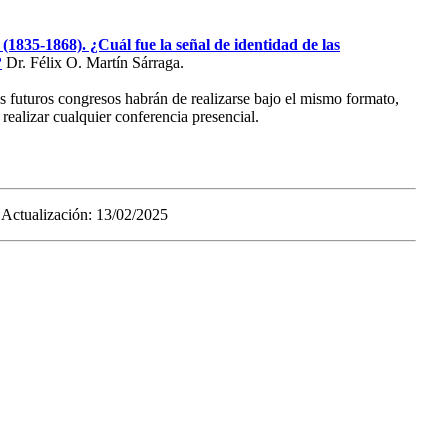
 (1835-1868). ¿Cuál fue la señal de identidad de las
?
Dr. Félix O. Martín Sárraga.
los futuros congresos habrán de realizarse bajo el mismo formato,
 realizar cualquier conferencia presencial.
tualización: 13/02/2025