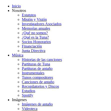
Inicio
Nosotros
Estatutos
Misión y Visión
Investigadores Asociados
Memorias anuales
¿Qué no somos?
¿Qué es la Tuna?
Socios Honorarios
Financiación
Junta Directiva
Música
Historias de las canciones
Partituras de Tuna
Partituras de antaño
Instrumentales
Tunos compositores
Canciones de antaño
Recopilatorios y Discos
Estudios
Spotify
Imágenes
Imágenes de antaño
Videoteca