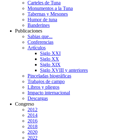
Carteles de Tuna
Monumentos a la Tuna
Tabernas y Mesones
Humor de tuna
Banderines
Publicaciones
Sabias que...
Conferencias
Artículos
Siglo XXI
Siglo XX
Siglo XIX
Siglo XVIII y anteriores
Pinceladas biográficas
Trabajos de campo
Libros y pliegos
Impacto internacional
Descargas
Congreso
2012
2014
2016
2018
2020
2022