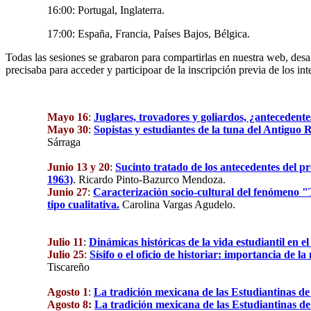
16:00: Portugal, Inglaterra.
17:00: España, Francia, Países Bajos, Bélgica.
Todas las sesiones se grabaron para compartirlas en nuestra web, des
precisaba para acceder y participoar de la inscripción previa de los int
Mayo 16
:
Juglares, trovadores y goliardos, ¿antecedente
Mayo 30
:
Sopistas y estudiantes de la tuna del Antiguo
Sárraga
Junio 13 y 20
:
Sucinto tratado de los antecedentes del pr
1963)
. Ricardo Pinto-Bazurco Mendoza.
Junio 27
:
Caracterización socio-cultural del fenómeno 
tipo cualitativa.
Carolina Vargas Agudelo.
Julio 11
:
Dinámicas históricas de la vida estudiantil en 
Julio 25
:
Sísifo o el oficio de historiar: importancia de l
Tiscareño
Agosto 1
:
La tradición mexicana de las Estudiantinas de
Agosto 8:
La tradición mexicana de las Estudiantinas de