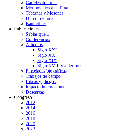
Carteles de Tuna
Monumentos a la Tuna
Tabernas y Mesones
Humor de tuna
Banderines
Publicaciones
Sabias que...
Conferencias
Artículos
Siglo XXI
Siglo XX
Siglo XIX
Siglo XVIII y anteriores
Pinceladas biográficas
Trabajos de campo
Libros y pliegos
Impacto internacional
Descargas
Congreso
2012
2014
2016
2018
2020
2022