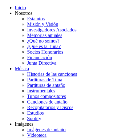
Inicio
Nosotros
Estatutos
Misión y Visión
Investigadores Asociados
Memorias anuales
¿Qué no somos?
¿Qué es la Tuna?
Socios Honorarios
Financiación
Junta Directiva
Música
Historias de las canciones
Partituras de Tuna
Partituras de antaño
Instrumentales
Tunos compositores
Canciones de antaño
Recopilatorios y Discos
Estudios
Spotify
Imágenes
Imágenes de antaño
Videoteca