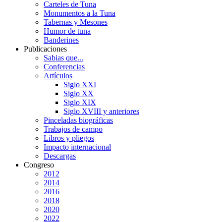
Carteles de Tuna
Monumentos a la Tuna
Tabernas y Mesones
Humor de tuna
Banderines
Publicaciones
Sabias que...
Conferencias
Artículos
Siglo XXI
Siglo XX
Siglo XIX
Siglo XVIII y anteriores
Pinceladas biográficas
Trabajos de campo
Libros y pliegos
Impacto internacional
Descargas
Congreso
2012
2014
2016
2018
2020
2022