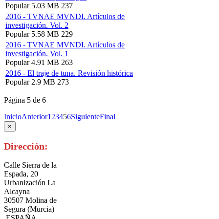
Popular
5.03 MB
237
2016 - TVNAE MVNDI. Artículos de
investigación. Vol. 2
Popular
5.58 MB
229
2016 - TVNAE MVNDI. Artículos de
investigación. Vol. 1
Popular
4.91 MB
263
2016 - El traje de tuna. Revisión histórica
Popular
2.9 MB
273
Página 5 de 6
Inicio
Anterior
1
2
3
4
5
6
Siguiente
Final
×
Dirección:
Calle Sierra de la
Espada, 20
Urbanización La
Alcayna
30507 Molina de
Segura (Murcia)
ESPAÑA