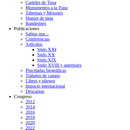
Carteles de Tuna
Monumentos a la Tuna
Tabernas y Mesones
Humor de tuna
Banderines
Publicaciones
Sabias que...
Conferencias
Artículos
Siglo XXI
Siglo XX
Siglo XIX
Siglo XVIII y anteriores
Pinceladas biográficas
Trabajos de campo
Libros y pliegos
Impacto internacional
Descargas
Congreso
2012
2014
2016
2018
2020
2022