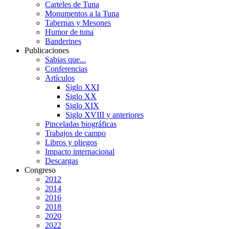
Carteles de Tuna
Monumentos a la Tuna
Tabernas y Mesones
Humor de tuna
Banderines
Publicaciones
Sabias que...
Conferencias
Artículos
Siglo XXI
Siglo XX
Siglo XIX
Siglo XVIII y anteriores
Pinceladas biográficas
Trabajos de campo
Libros y pliegos
Impacto internacional
Descargas
Congreso
2012
2014
2016
2018
2020
2022