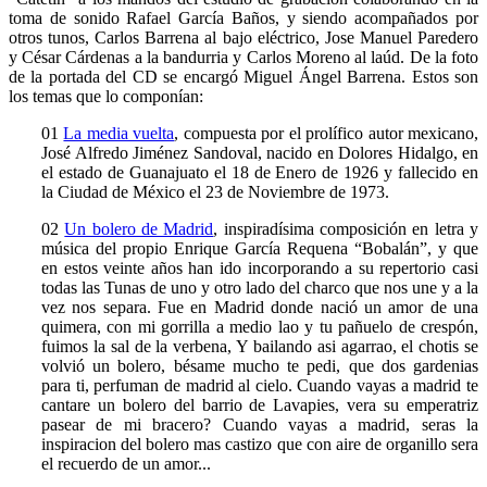
toma de sonido Rafael García Baños, y siendo acompañados por
otros tunos, Carlos Barrena al bajo eléctrico, Jose Manuel Paredero
y César Cárdenas a la bandurria y Carlos Moreno al laúd. De la foto
de la portada del CD se encargó Miguel Ángel Barrena. Estos son
los temas que lo componían:
01
La media vuelta
, compuesta por el prolífico autor mexicano,
José Alfredo Jiménez Sandoval, nacido en Dolores Hidalgo, en
el estado de Guanajuato el 18 de Enero de 1926 y fallecido en
la Ciudad de México el 23 de Noviembre de 1973.
02
Un bolero de Madrid
, inspiradísima composición en letra y
música del propio Enrique García Requena “Bobalán”, y que
en estos veinte años han ido incorporando a su repertorio casi
todas las Tunas de uno y otro lado del charco que nos une y a la
vez nos separa. Fue en Madrid donde nació un amor de una
quimera, con mi gorrilla a medio lao y tu pañuelo de crespón,
fuimos la sal de la verbena, Y bailando asi agarrao, el chotis se
volvió un bolero, bésame mucho te pedi, que dos gardenias
para ti, perfuman de madrid al cielo. Cuando vayas a madrid te
cantare un bolero del barrio de Lavapies, vera su emperatriz
pasear de mi bracero? Cuando vayas a madrid, seras la
inspiracion del bolero mas castizo que con aire de organillo sera
el recuerdo de un amor...