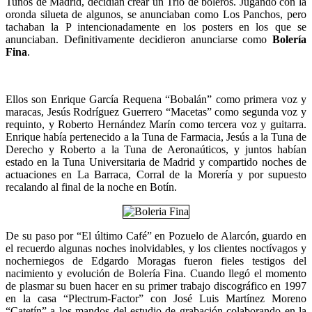
Tunos de Madrid, decidían crear un Trío de boleros. Jugando con la
oronda silueta de algunos, se anunciaban como Los Panchos, pero
tachaban la P intencionadamente en los posters en los que se
anunciaban. Definitivamente decidieron anunciarse como
Bolería
Fina
.
Ellos son Enrique García Requena “Bobalán” como primera voz y
maracas, Jesús Rodríguez Guerrero “Macetas” como segunda voz y
requinto, y Roberto Hernández Marín como tercera voz y guitarra.
Enrique había pertenecido a la Tuna de Farmacia, Jesús a la Tuna de
Derecho y Roberto a la Tuna de Aeronaúticos, y juntos habían
estado en la Tuna Universitaria de Madrid y compartido noches de
actuaciones en La Barraca, Corral de la Morería y por supuesto
recalando al final de la noche en Botín.
De su paso por “El último Café” en Pozuelo de Alarcón, guardo en
el recuerdo algunas noches inolvidables, y los clientes noctívagos y
nocherniegos de Edgardo Moragas fueron fieles testigos del
nacimiento y evolución de Bolería Fina. Cuando llegó el momento
de plasmar su buen hacer en su primer trabajo discográfico en 1997
en la casa “Plectrum-Factor” con José Luis Martínez Moreno
“Catetín” a los mandos del estudio de grabación colaborando en la