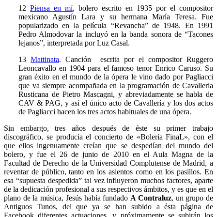
12
Piensa en mí
, bolero escrito en 1935 por el compositor
mexicano Agustín Lara y su hermana María Teresa. Fue
popularizado en la película “Revancha” de 1948. En 1991
Pedro Almodovar la incluyó en la banda sonora de “Tacones
lejanos”, interpretada por Luz Casal.
13
Mattinata
. Canción escrita por el compositor Ruggero
Leoncavallo en 1904 para el famoso tenor Enrico Caruso. Su
gran éxito en el mundo de la ópera le vino dado por Pagliacci
que va siempre acompañada en la programación de Cavalleria
Rusticana de Pietro Mascagni, y abreviadamente se habla de
CAV & PAG, y así el único acto de Cavallería y los dos actos
de Pagliacci hacen los tres actos habituales de una ópera.
Sin embargo, tres años después de éste su primer trabajo
discográfico, se producía el concierto de «Bolería FinaL», con el
que ellos ingenuamente creían que se despedían del mundo del
bolero, y fue el 26 de junio de 2010 en el Aula Magna de la
Facultad de Derecho de la Universidad Complutense de Madrid, a
reventar de público, tanto en los asientos como en los pasillos. En
esa “supuesta despedida” tal vez influyeron muchos factores, aparte
de la dedicación profesional a sus respectivos ámbitos, y es que en el
plano de la música, Jesús había fundado
A Contraluz
, un grupo de
Antiguos Tunos, del que ya se han subido a ésta página de
Facebook diferentes actuaciones, y próximamente se subirán los