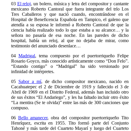
03
El reloj
, un bolero, música y letra del compositor y cantante
mexicano Roberto Cantoral que fuera integrante del trío Los
Tres Caballeros y que nació cuando, encontrándose en el
Hospital de Beneficencia Española en Tampico, el galeno que
atendía a su esposa
le informó a Roberto Cantoral de que la
ciencia había realizado todo lo que estaba a su alcance… y la
señora no pasaría de esa noche. En las paredes de dicho
hospital, había un reloj, al que no dejaba de mirar, como
testimonio del anunciado desenlace…
04
Madrigal
, tema compuesto por el puertorriqueño Felipe
Rosario Goyco, más conocido artísticamente como “Don Felo”.
“Estando contigo” o “Madrigal” ha sido versionado por
infinidad de intérpretes.
05
Sabor a mí
, de dicho compositor mexicano, nacido en
Cacahuatepec el 2 de Diciembre de 1919 y fallecido el 3 de
Abril de 1969 en el Distrito Federal, además han incluido otro
de sus éxitos “El Andariego”, y les ha faltado incluir otro éxito
“La mentira (Se te olvida)” entre las más de 300 canciones que
compuso.
06
Bello amanecer
, obra del compositor puertorriqueño Tito
Henríquez, escrita en 1955. Tito formó parte del Conjunto
Tahoné y más tarde del Cuarteto Mayarí y luego del Cuarteto