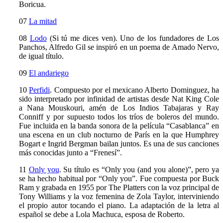
Boricua.
07
La mitad
08
Lodo
(Si tú me dices ven). Uno de los fundadores de Los
Panchos, Alfredo Gil se inspiró en un poema de Amado Nervo,
de igual título.
09
El andariego
10
Perfidi
. Compuesto por el mexicano Alberto Dominguez, ha
sido interpretado por infinidad de artistas desde Nat King Cole
a Nana Mouskouri, amén de Los Indios Tabajaras y Ray
Conniff y por supuesto todos los tríos de boleros del mundo.
Fue incluida en la banda sonora de la película “Casablanca” en
una escena en un club nocturno de París en la que Humphrey
Bogart e Ingrid Bergman bailan juntos. Es una de sus canciones
más conocidas junto a “Frenesí”.
11
Only you
. Su título es “Only you (and you alone)”, pero ya
se ha hecho habitual por “Only you”. Fue compuesta por Buck
Ram y grabada en 1955 por The Platters con la voz principal de
Tony Williams y la voz femenina de Zola Taylor, interviniendo
el propio autor tocando el piano. La adaptación de la letra al
español se debe a Lola Machuca, esposa de Roberto.