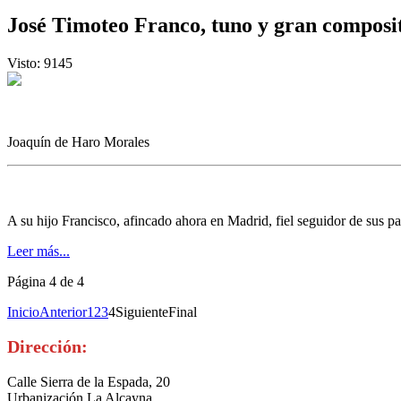
José Timoteo Franco, tuno y gran composi
Visto: 9145
J
oaquín de Haro Morales
A su hijo Francisco, afincado ahora en Madrid, fiel seguidor de sus p
Leer más...
Página 4 de 4
Inicio
Anterior
1
2
3
4
Siguiente
Final
Dirección:
Calle Sierra de la Espada, 20
Urbanización La Alcayna