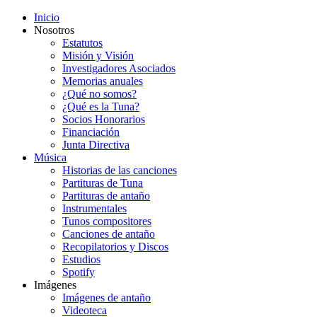
Inicio
Nosotros
Estatutos
Misión y Visión
Investigadores Asociados
Memorias anuales
¿Qué no somos?
¿Qué es la Tuna?
Socios Honorarios
Financiación
Junta Directiva
Música
Historias de las canciones
Partituras de Tuna
Partituras de antaño
Instrumentales
Tunos compositores
Canciones de antaño
Recopilatorios y Discos
Estudios
Spotify
Imágenes
Imágenes de antaño
Videoteca