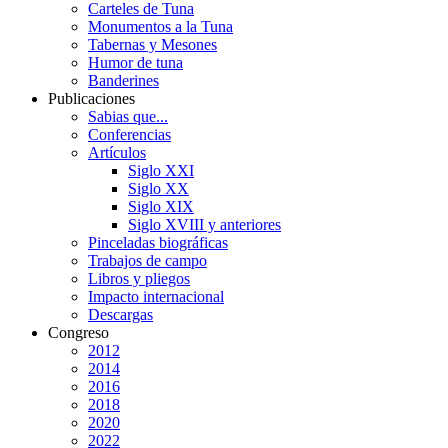
Carteles de Tuna
Monumentos a la Tuna
Tabernas y Mesones
Humor de tuna
Banderines
Publicaciones
Sabias que...
Conferencias
Artículos
Siglo XXI
Siglo XX
Siglo XIX
Siglo XVIII y anteriores
Pinceladas biográficas
Trabajos de campo
Libros y pliegos
Impacto internacional
Descargas
Congreso
2012
2014
2016
2018
2020
2022