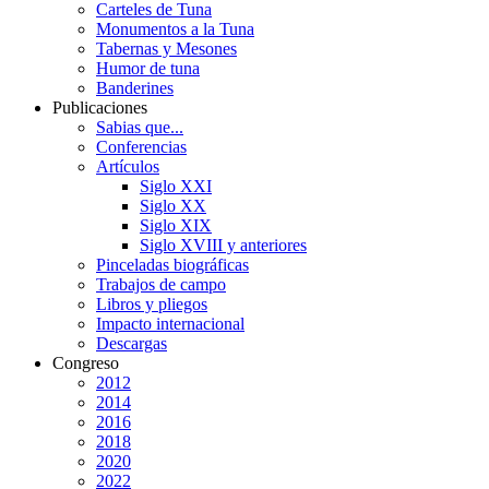
Carteles de Tuna
Monumentos a la Tuna
Tabernas y Mesones
Humor de tuna
Banderines
Publicaciones
Sabias que...
Conferencias
Artículos
Siglo XXI
Siglo XX
Siglo XIX
Siglo XVIII y anteriores
Pinceladas biográficas
Trabajos de campo
Libros y pliegos
Impacto internacional
Descargas
Congreso
2012
2014
2016
2018
2020
2022