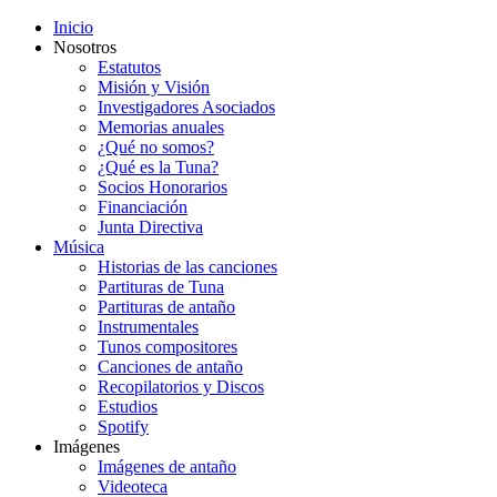
Inicio
Nosotros
Estatutos
Misión y Visión
Investigadores Asociados
Memorias anuales
¿Qué no somos?
¿Qué es la Tuna?
Socios Honorarios
Financiación
Junta Directiva
Música
Historias de las canciones
Partituras de Tuna
Partituras de antaño
Instrumentales
Tunos compositores
Canciones de antaño
Recopilatorios y Discos
Estudios
Spotify
Imágenes
Imágenes de antaño
Videoteca