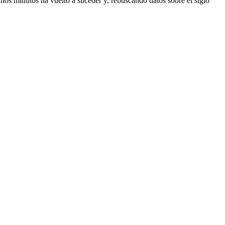
unos minutos ha vuelto a suceder y, rebuscando datos sobre el siglo