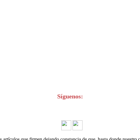
Síguenos:
s artículos que firmen dejando constancia de que, hasta donde nuestro co