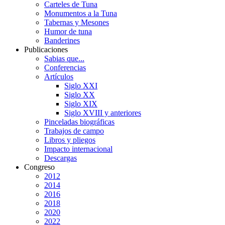
Carteles de Tuna
Monumentos a la Tuna
Tabernas y Mesones
Humor de tuna
Banderines
Publicaciones
Sabias que...
Conferencias
Artículos
Siglo XXI
Siglo XX
Siglo XIX
Siglo XVIII y anteriores
Pinceladas biográficas
Trabajos de campo
Libros y pliegos
Impacto internacional
Descargas
Congreso
2012
2014
2016
2018
2020
2022