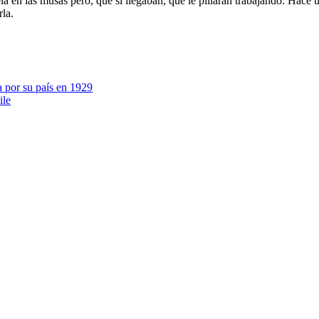
a en las musas pero, que si llegaban, que le pillaran trabajando. Hace 
rla.
a por su país en 1929
ile