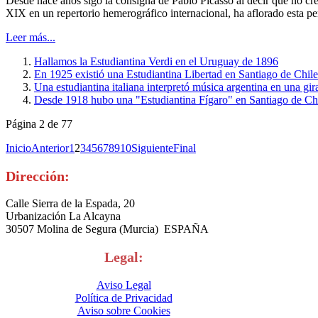
Desde hace años sigo la consigna de Pablo Picasso al decir que no creí
XIX en un repertorio hemerográfico internacional, ha aflorado esta pe
Leer más...
Hallamos la Estudiantina Verdi en el Uruguay de 1896
En 1925 existió una Estudiantina Libertad en Santiago de Chile
Una estudiantina italiana interpretó música argentina en una gir
Desde 1918 hubo una "Estudiantina Fígaro" en Santiago de Ch
Página 2 de 77
Inicio
Anterior
1
2
3
4
5
6
7
8
9
10
Siguiente
Final
Dirección:
Calle Sierra de la Espada, 20
Urbanización La Alcayna
30507 Molina de Segura (Murcia) ESPAÑA
Legal:
Aviso Legal
Política de Privacidad
Aviso sobre Cookies